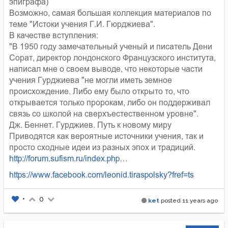
эпиграфа)
Возможно, самая большая коллекция материалов по
теме "Истоки учения Г.И. Гюрджиева".
В качестве вступления:
"В 1950 году замечательный ученый и писатель Дени
Сорат, директор лондонского Французского института,
написал мне о своем выводе, что некоторые части
учения Гурджиева "не могли иметь земное
происхождение. Либо ему было открыто то, что
открывается только пророкам, либо он поддерживал
связь со школой на сверхъестественном уровне".
Дж. Беннет. Гурджиев. Путь к новому миру
Приводятся как вероятные источники учения, так и
просто сходные идеи из разных эпох и традиций.
http://forum.sufism.ru/index.php
…
https://www.facebook.com/leonid.tiraspolsky?fref=ts
•
0
ket
posted
11 years ago